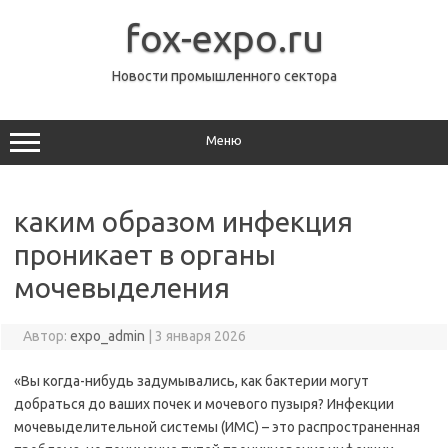
Перейти
к
fox-expo.ru
содержимому
Новости промышленного сектора
Меню
каким образом инфекция
проникает в органы
мочевыделения
Автор:
expo_admin
|
3 января 2026
«Вы когда-нибудь задумывались, как бактерии могут
добраться до ваших почек и мочевого пузыря? Инфекции
мочевыделительной системы (ИМС) – это распространенная