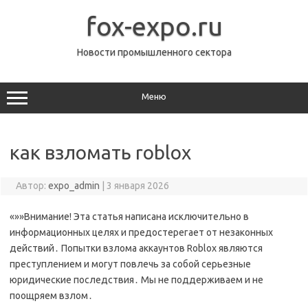
Перейти
к
fox-expo.ru
содержимому
Новости промышленного сектора
Меню
как взломать roblox
Автор:
expo_admin
|
3 января 2026
«»»Внимание! Эта статья написана исключительно в
информационных целях и предостерегает от незаконных
действий․ Попытки взлома аккаунтов Roblox являются
преступлением и могут повлечь за собой серьезные
юридические последствия․ Мы не поддерживаем и не
поощряем взлом․