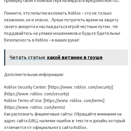
проверку своего компьютера на вирусы и вредоносное ПО․
Помните‚ что попытки взломать Roblox – это не только
незаконно‚ но и опасно․ Лучше потратить время на защиту
своего аккаунта и наслаждаться игрой честным путем․ Не
поддавайтесь на уловки мошенников и будьте бдительны!
Безопасность в Roblox – в ваших руках!
Читать статью
какой витамин в груше
Дополнительная информация:
Roblox Security Center: [https://www․roblox․com/security]
(https://www․roblox․com/security)
Roblox Terms of Use: [https://www․roblox․com/terms]
(https://www․roblox․com/terms)
Как распознать фишинговые сайты: Обращайте внимание на
адрес сайта (URL)‚ наличие ошибок в тексте и дизайн‚ который
отличается от официального сайта Roblox․