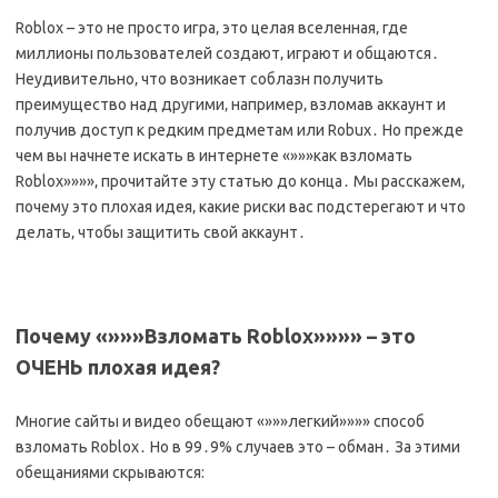
Roblox – это не просто игра‚ это целая вселенная‚ где
миллионы пользователей создают‚ играют и общаются․
Неудивительно‚ что возникает соблазн получить
преимущество над другими‚ например‚ взломав аккаунт и
получив доступ к редким предметам или Robux․ Но прежде
чем вы начнете искать в интернете «»»»как взломать
Roblox»»»»‚ прочитайте эту статью до конца․ Мы расскажем‚
почему это плохая идея‚ какие риски вас подстерегают и что
делать‚ чтобы защитить свой аккаунт․
Почему «»»»Взломать Roblox»»»» – это
ОЧЕНЬ плохая идея?
Многие сайты и видео обещают «»»»легкий»»»» способ
взломать Roblox․ Но в 99․9% случаев это – обман․ За этими
обещаниями скрываются: