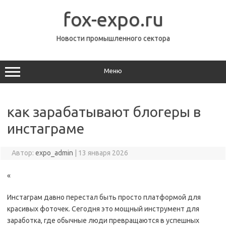
Перейти
к
fox-expo.ru
содержимому
Новости промышленного сектора
Меню
как зарабатывают блогеры в
инстаграме
Автор:
expo_admin
|
13 января 2026
«
Инстаграм давно перестал быть просто платформой для
красивых фоточек. Сегодня это мощный инструмент для
заработка, где обычные люди превращаются в успешных