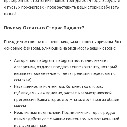
проверенные стратегии и новые тренды 2024 года. Забудьте
о пустых просмотрах – пора заставить ваши сторис работать
на вас!
Почему Охваты в Сторис Падают?
Прежде чем говорить о решениях‚ важно понять причины. Вот
основные факторы‚ влияющие на видимость ваших сторис:
Алгоритмы Instagram: Instagram постоянно меняет
алгоритмы‚ отдавая предпочтение контенту‚ который
вызывает вовлечение (ответы‚ реакции‚ переходы по
ссылкам).
Насыщенность контентом: Количество сторис‚
публикуемых ежедневно‚ растет в геометрической
прогрессии. Ваша сторис должна выделяться из общей
массы.
Неактивные подписчики: Подписчики‚ которые редко
взаимодействуют с вашим контентом‚ имеют меньший
вес в алгоритмах.