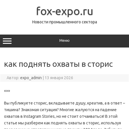
Перейти
к
fox-expo.ru
содержимому
Новости промышленного сектора
Меню
как поднять охваты в сторис
Автор:
expo_admin
|
13 января 2026
«»»
Вы публикуете сторис‚ вкладываете душу‚ креатив‚ а в ответ –
тишина? Знакомая ситуация? Многие жалуются на падение
охватов в Instagram Stories‚ но не стоит отчаиваться! В этой
статье мы разберем как поднять охваты в сторис‚ используя