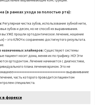
самодельные выравнивающие конструкции.
 (в рамках ухода за полостью рта):
:
Регулярная чистка зубов, использование зубной нити,
вья зубов и десен, но не способ их выравнивания.
 вы УЖЕ прошли ортодонтическое лечение, ношение
х) – это КЛЮЧ к сохранению достигнутого результата.
ие.
 назначенных элайнеров:
Существуют системы
ые пациент носит дома, меняя их по графику. НО! Эти
ются ортодонтом. Лечение начинается с диагностики,
дивидуального плана лечения врачом. Это не
домашнее»»»»»»»»»»»»»»»»»»»»»»»»»»»»»»»» выравнивание
 лечение, часть которого проводится пациентом
нтролем специалиста.
 в форексе