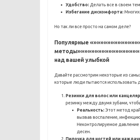
Удобство:
Делать все в своем тем
Избегание дискомфорта:
Многих 
Но так ли все просто на самом деле?
Популярные «»»»»»»»»»»»»
методы»»»»»»»»»»»»»»»»»»»
над вашей улыбкой
Давайте рассмотрим некоторые из самых
которые люди пытаются использовать д
Резинки для волос или канцеляр
резинку между двумя зубами, чтобы
Реальность:
Этот метод край
вызвав воспаление, инфекцию,
Неконтролируемое давление 
десен.
Пилочка для ногтей или наждачн