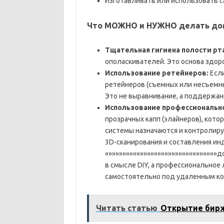
Изготавливать или использовать 
Что МОЖНО и НУЖНО делать дома
Тщательная гигиена полости рта
ополаскивателей. Это основа здоро
Использование ретейнеров:
Если
ретейнеров (съемных или несъемны
Это не выравнивание, а поддержан
Использование профессионально
прозрачных капп (элайнеров), котор
системы назначаются и контролиру
3D-сканирования и составления ин
«»»»»»»»»»»»»»»»»»»»»»»»»»»»»»»»
в смысле DIY, а профессиональное
самостоятельно под удаленным ко
Читать статью
Открытие бирж