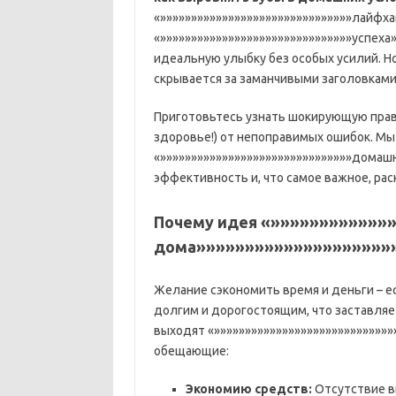
«»»»»»»»»»»»»»»»»»»»»»»»»»»»»»»»лайфха
«»»»»»»»»»»»»»»»»»»»»»»»»»»»»»»»успеха
идеальную улыбку без особых усилий. Н
скрывается за заманчивыми заголовками
Приготовьтесь узнать шокирующую правд
здоровье!) от непоправимых ошибок. М
«»»»»»»»»»»»»»»»»»»»»»»»»»»»»»»»домашн
эффективность и, что самое важное, ра
Почему идея «»»»»»»»»»»»»
дома»»»»»»»»»»»»»»»»»»»»»
Желание сэкономить время и деньги – 
долгим и дорогостоящим, что заставляе
выходят «»»»»»»»»»»»»»»»»»»»»»»»»»»»»
обещающие:
Экономию средств:
Отсутствие ви