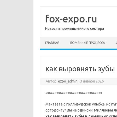
Перейти
к
содержимому
fox-expo.ru
Новости промышленного сектора
ГЛАВНАЯ
ДОМЕННЫЕ ПРОЦЕССЫ
как выровнять зубы
Автор:
expo_admin
|
3 января 2026
«»»»»»»»»»»»»»»»»»»»»»»»»»»»»»»
Мечтаете о голливудской улыбке, но пу
ортодонту? Вы не одиноки! Миллионы лю
как выровнять зубы в домашних усл