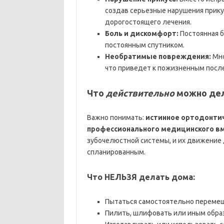
создав серьезные нарушения прику
дорогостоящего лечения.
Боль и дискомфорт:
Постоянная б
постоянным спутником.
Необратимые повреждения:
Мно
что приведет к пожизненным посл
Что
действительно
можно дела
Важно понимать:
истинное ортодонти
профессионального медицинского в
зубочелюстной системы, и их движение
спланированным.
Что НЕЛЬЗЯ делать дома:
Пытаться самостоятельно перемещ
Пилить, шлифовать или иным обра