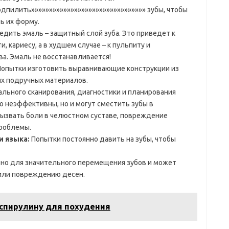
одпилить»»»»»»»»»»»»»»»»»»»»»»»»»»»»»»»» зубы, чтобы
ь их форму.
дить эмаль – защитный слой зуба. Это приведет к
 кариесу, а в худшем случае – к пульпиту и
а. Эмаль не восстанавливается!
опытки изготовить выравнивающие конструкции из
их подручных материалов.
льного сканирования, диагностики и планирования
о неэффективны, но и могут сместить зубы в
ызвать боли в челюстном суставе, повреждение
проблемы.
и языка:
Попытки постоянно давить на зубы, чтобы
но для значительного перемещения зубов и может
 или повреждению десен.
 спирулину для похудения