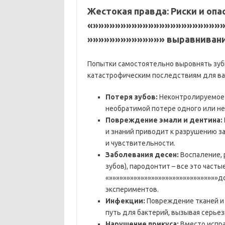
Жестокая правда: Риски и опа
«»»»»»»»»»»»»»»»»»»»»»»»
»»»»»»»»»»»»»» выравниван
Попытки самостоятельно выровнять зубы 
катастрофическим последствиям для ваш
Потеря зубов:
Неконтролируемое 
необратимой потере одного или не
Повреждение эмали и дентина:
и знаний приводит к разрушению з
и чувствительности.
Заболевания десен:
Воспаление, 
зубов), пародонтит – все это часты
«»»»»»»»»»»»»»»»»»»»»»»»»»»»»»»»д
экспериментов.
Инфекции:
Повреждение тканей и
путь для бактерий, вызывая серье
Нарушение прикуса:
Вместо испра