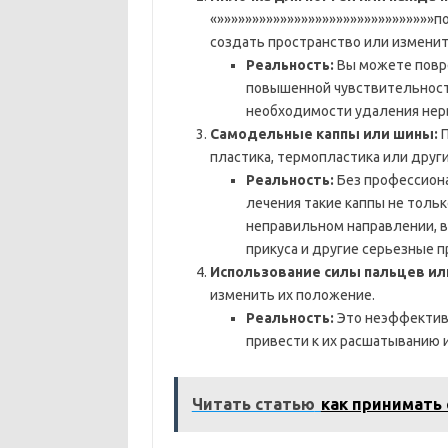
«»»»»»»»»»»»»»»»»»»»»»»»»»»»»»»»п
создать пространство или изменит
Реальность:
Вы можете повре
повышенной чувствительности,
необходимости удаления нерв
Самодельные каппы или шины:
П
пластика, термопластика или друг
Реальность:
Без профессиона
лечения такие каппы не тольк
неправильном направлении, в
прикуса и другие серьезные 
Использование силы пальцев ил
изменить их положение.
Реальность:
Это неэффектив
привести к их расшатыванию
Читать статью
как принимать