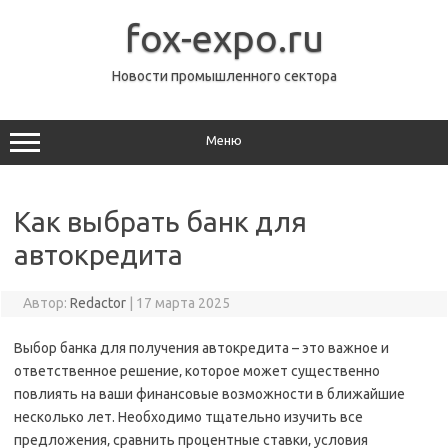
Перейти
к
fox-expo.ru
содержимому
Новости промышленного сектора
Меню
Как выбрать банк для
автокредита
Автор:
Redactor
|
17 марта 2025
Выбор банка для получения автокредита – это важное и
ответственное решение‚ которое может существенно
повлиять на ваши финансовые возможности в ближайшие
несколько лет. Необходимо тщательно изучить все
предложения‚ сравнить процентные ставки‚ условия