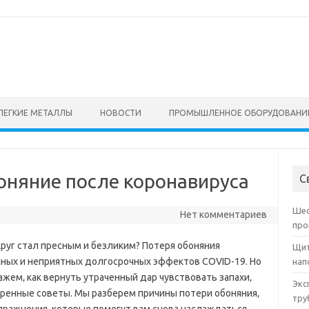
ЛЕГКИЕ МЕТАЛЛЫ
НОВОСТИ
ПРОМЫШЛЕННОЕ ОБОРУДОВАНИ
оняние после коронавируса
С
Шес
Нет комментариев
про
круг стал пресным и безликим? Потеря обоняния
Щит
енных и неприятных долгосрочных эффектов COVID-19. Но
нап
ажем‚ как вернуть утраченный дар чувствовать запахи‚
Экс
ренные советы. Мы разберем причины потери обоняния‚
тру