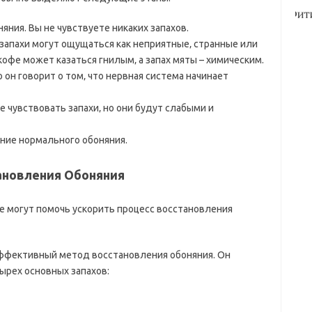
яния. Вы не чувствуете никаких запахов.
 запахи могут ощущаться как неприятные‚ странные или
офе может казаться гнилым‚ а запах мяты – химическим.
 он говорит о том‚ что нервная система начинает
 чувствовать запахи‚ но они будут слабыми и
ние нормального обоняния.
новления Обоняния
е могут помочь ускорить процесс восстановления
ффективный метод восстановления обоняния. Он
ырех основных запахов: