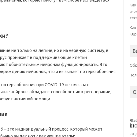
пражнения‚ которые помогут вам снова наслаждаться
Как
эле
тес
Как
Kup
хи?
яние не только на легкие‚ но и на нервную систему‚ в
В
Вирус проникает в поддерживающие клетки
гают обонятельным нейронам функционировать. Это
Обр
овреждению нейронов‚ что и вызывает потерю обоняния.
Пол
потеря обоняния при COVID-19 не связана с
ные нейроны обладают способностью к регенерации‚
О
требует активной помощи.
ния
19 – это индивидуальный процесс‚ который может
 Обычно выделяют следующие этапы: