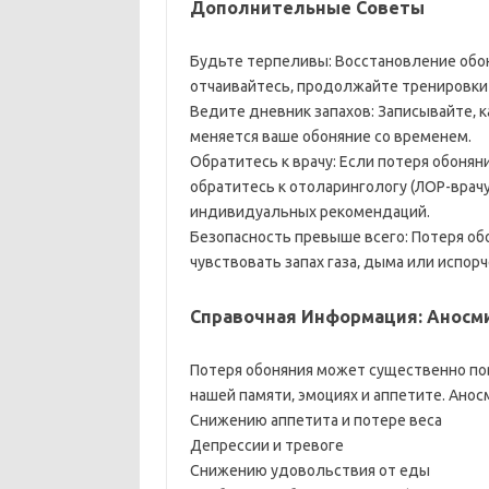
Дополнительные Советы
Будьте терпеливы: Восстановление обон
отчаивайтесь‚ продолжайте тренировки
Ведите дневник запахов: Записывайте‚ ка
меняется ваше обоняние со временем.
Обратитесь к врачу: Если потеря обонян
обратитесь к отоларингологу (ЛОР-врачу
индивидуальных рекомендаций.
Безопасность превыше всего: Потеря обо
чувствовать запах газа‚ дыма или испор
Справочная Информация: Аносми
Потеря обоняния может существенно пов
нашей памяти‚ эмоциях и аппетите. Анос
Снижению аппетита и потере веса
Депрессии и тревоге
Снижению удовольствия от еды