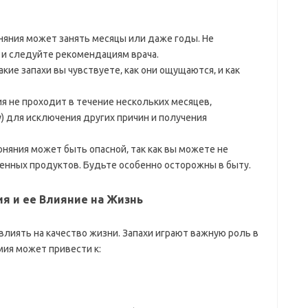
яния может занять месяцы или даже годы. Не
 и следуйте рекомендациям врача.
кие запахи вы чувствуете‚ как они ощущаются‚ и как
ия не проходит в течение нескольких месяцев‚
) для исключения других причин и получения
няния может быть опасной‚ так как вы можете не
ченных продуктов. Будьте особенно осторожны в быту.
я и ее Влияние на Жизнь
лиять на качество жизни. Запахи играют важную роль в
мия может привести к: