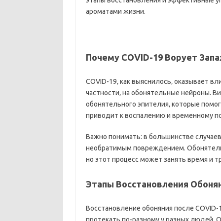
этапы восстановления и эффективные у
ароматами жизни.
Почему COVID-19 Ворует Запа
COVID-19‚ как выяснилось‚ оказывает вли
частности‚ на обонятельные нейроны. 
обонятельного эпителия‚ которые помо
приводит к воспалению и временному п
Важно понимать: в большинстве случаев 
необратимым повреждением. Обонятель
но этот процесс может занять время и 
Этапы Восстановления Обоня
Восстановление обоняния после COVID-
протекать по-разному у разных людей.