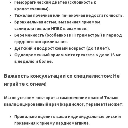
Геморрагический диатез (склонность к
кровотечениям).
Тяжелая почечная или печеночная недостаточность.
Бронхиальная астма, вызванная приемом
салицилатов или НПВС в анамнезе.
Беременность (особенно I и III триместры) и период
грудного вскармливания.
Детский и подростковый возраст (до 18 лет).
Одновременный прием метотрексата в дозе 15 мг
в неделю и более.
Важность консультации со специалистом: Не
играйте с огнем!
Мы не устанем повторять:
самолечение опасно! Только
квалифицированный врач (кардиолог, терапевт) может:
Правильно оценить ваши индивидуальные риски и
показания к приему
Кардиомагнила.