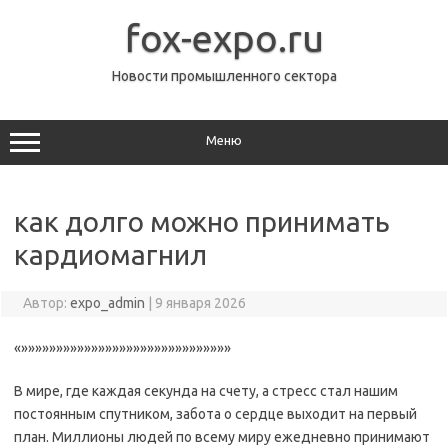
Перейти
к
fox-expo.ru
содержимому
Новости промышленного сектора
Меню
как долго можно принимать
кардиомагнил
Автор:
expo_admin
|
9 января 2026
«»»»»»»»»»»»»»»»»»»»»»»»»»»»»»»
В мире, где каждая секунда на счету, а стресс стал нашим
постоянным спутником, забота о сердце выходит на первый
план. Миллионы людей по всему миру ежедневно принимают