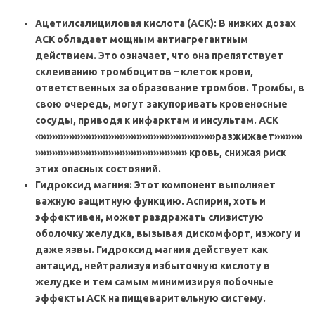
Ацетилсалициловая кислота (АСК): В низких дозах
АСК обладает мощным антиагрегантным
действием. Это означает, что она препятствует
склеиванию тромбоцитов – клеток крови,
ответственных за образование тромбов. Тромбы, в
свою очередь, могут закупоривать кровеносные
сосуды, приводя к инфарктам и инсультам. АСК
«»»»»»»»»»»»»»»»»»»»»»»»»»»»»»»»разжижает»»»»»
»»»»»»»»»»»»»»»»»»»»»»»»»»» кровь, снижая риск
этих опасных состояний.
Гидроксид магния: Этот компонент выполняет
важную защитную функцию. Аспирин, хоть и
эффективен, может раздражать слизистую
оболочку желудка, вызывая дискомфорт, изжогу и
даже язвы. Гидроксид магния действует как
антацид, нейтрализуя избыточную кислоту в
желудке и тем самым минимизируя побочные
эффекты АСК на пищеварительную систему.