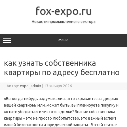
Перейти
к
fox-expo.ru
содержимому
Новости промышленного сектора
Меню
как узнать собственника
квартиры по адресу бесплатно
Автор:
expo_admin
|
13 января 2026
«Вы когда-нибудь задумывались‚ кто скрывается за дверью
вашей квартиры? Или‚ может быть‚ вы планируете покупку и
хотите убедиться в чистоте сделки? Знание собственника
квартиры – это не просто любопытство‚ это важный аспект
вашей безопасности и юридической защиты․ В этой статье