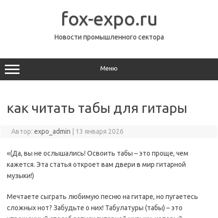
Перейти
к
fox-expo.ru
содержимому
Новости промышленного сектора
Меню
как читать табы для гитары
Автор:
expo_admin
|
13 января 2026
«(Да, вы не ослышались! Освоить табы – это проще, чем
кажется. Эта статья откроет вам двери в мир гитарной
музыки!)
Мечтаете сыграть любимую песню на гитаре, но пугаетесь
сложных нот? Забудьте о них! Табулатуры (табы) – это