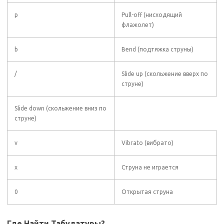
p
Pull-off (нисходящий
флажолет)
b
Bend (подтяжка струны)
/
Slide up (скольжение вверх по
струне)
Slide down (скольжение вниз по
струне)
v
Vibrato (вибрато)
x
Струна не играется
0
Открытая струна
Где Найти Табулатуры?