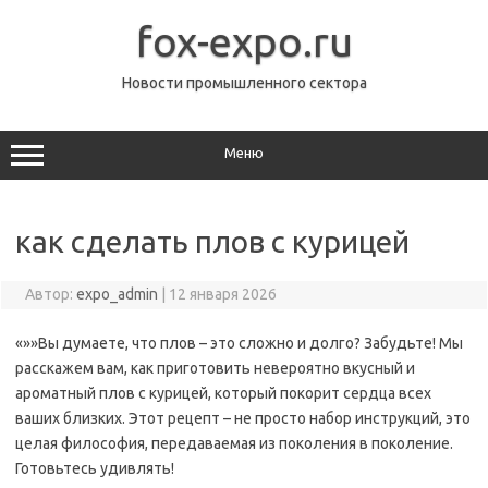
Перейти
к
fox-expo.ru
содержимому
Новости промышленного сектора
Меню
как сделать плов с курицей
Автор:
expo_admin
|
12 января 2026
«»»Вы думаете, что плов – это сложно и долго? Забудьте! Мы
расскажем вам, как приготовить невероятно вкусный и
ароматный плов с курицей, который покорит сердца всех
ваших близких. Этот рецепт – не просто набор инструкций, это
целая философия, передаваемая из поколения в поколение.
Готовьтесь удивлять!