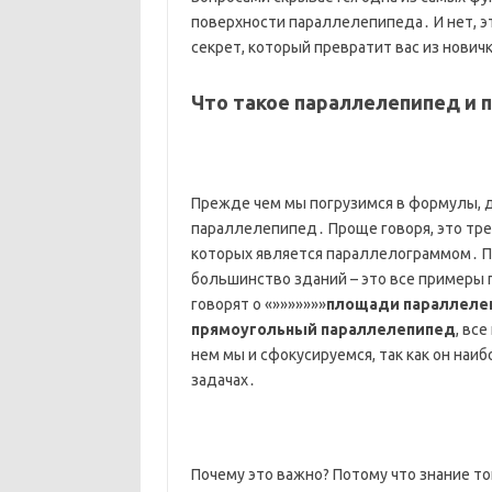
поверхности параллелепипеда․ И нет, эт
секрет, который превратит вас из новичк
Что такое параллелепипед и 
Прежде чем мы погрузимся в формулы, да
параллелепипед․ Проще говоря, это трех
которых является параллелограммом․ П
большинство зданий – это все примеры 
говорят о «»»»»»»»
площади параллеле
прямоугольный параллелепипед
, вс
нем мы и сфокусируемся, так как он наи
задачах․
Почему это важно? Потому что знание то