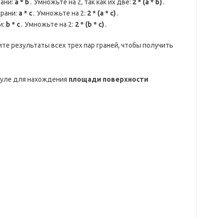
ани:
a * b
․ Умножьте на 2, так как их две:
2 * (a * b)
․
грани:
a * c
․ Умножьте на 2:
2 * (a * c)
․
и:
b * c
․ Умножьте на 2:
2 * (b * c)
․
е результаты всех трех пар граней, чтобы получить
муле для нахождения
площади поверхности