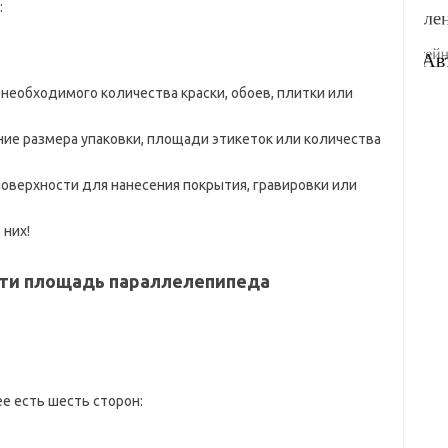
:
 необходимого количества краски, обоев, плитки или
е размера упаковки, площади этикеток или количества
оверхности для нанесения покрытия, гравировки или
 них!
йти
площадь параллелепипеда
е есть шесть сторон: