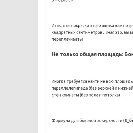
S = 6200 см²
Итак, для покраски этого ящика вам пот
квадратных сантиметров․ Зная это, вы м
переплачивать!
Не только общая площадь: Бо
Иногда требуется найти не всю площадь
параллелепипеда (без верхней и нижней
стен комнаты (без пола и потолка)․
Формула для боковой поверхности (
S_б