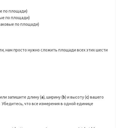
ые по площади)
вые по площади)
наковые по площади)
и, нам просто нужно сложить площади всех этих шести
или запишите длину (
a
), ширину (
b
) и высоту (
c
) вашего
Убедитесь, что все измерения в одной единице