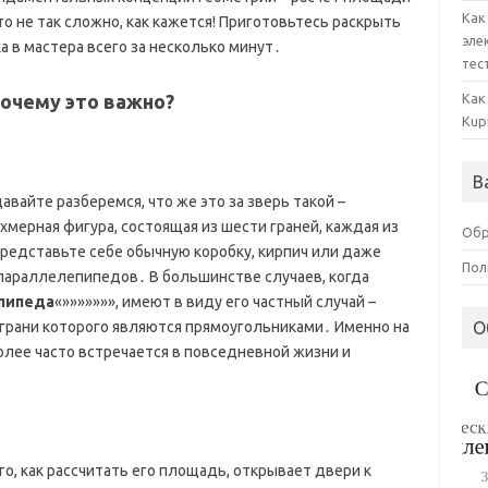
Как
о не так сложно, как кажется! Приготовьтесь раскрыть
эле
а в мастера всего за несколько минут․
тес
почему это важно?
Как
Kup
В
вайте разберемся, что же это за зверь такой –
мерная фигура, состоящая из шести граней, каждая из
Обр
редставьте себе обычную коробку, кирпич или даже
Пол
параллелепипедов․ В большинстве случаев, когда
пипеда
«»»»»»»», имеют в виду его частный случай –
е грани которого являются прямоугольниками․ Именно на
О
более часто встречается в повседневной жизни и
го, как рассчитать его площадь, открывает двери к