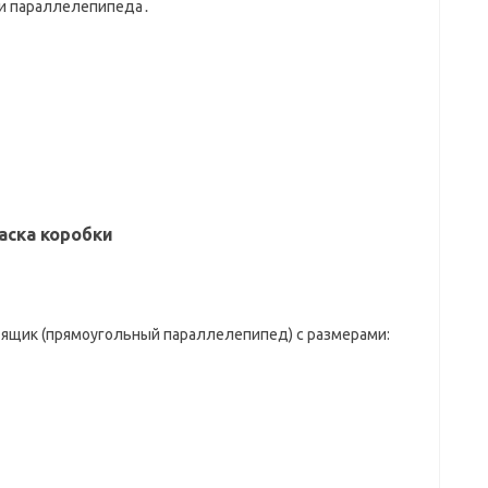
ти параллелепипеда․
аска коробки
й ящик (прямоугольный параллелепипед) с размерами: