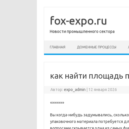
Перейти
к
содержимому
fox-expo.ru
Новости промышленного сектора
ГЛАВНАЯ
ДОМЕННЫЕ ПРОЦЕССЫ
как найти площадь 
Автор:
expo_admin
|
12 января 2026
«»»»»»»
Вы когда-нибудь задумывались, сколько
упаковочного материала потребуется дл
вопросами скрывается одна из самых ф