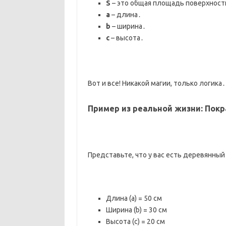
S
– это общая площадь поверхнос
a
– длина․
b
– ширина․
c
– высота․
Вот и все! Никакой магии, только логика․
Пример из реальной жизни: Покр
Представьте, что у вас есть деревянны
Длина (a) = 50 см
Ширина (b) = 30 см
Высота (c) = 20 см