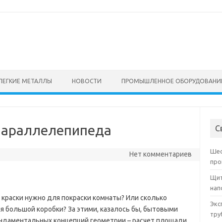
ЛЕГКИЕ МЕТАЛЛЫ
НОВОСТИ
ПРОМЫШЛЕННОЕ ОБОРУДОВАНИ
параллелепипеда
С
Шес
Нет комментариев
про
Щит
нап
 краски нужно для покраски комнаты? Или сколько
Экс
я большой коробки? За этими, казалось бы, бытовыми
тру
ундаментальных концепций геометрии – расчет площади