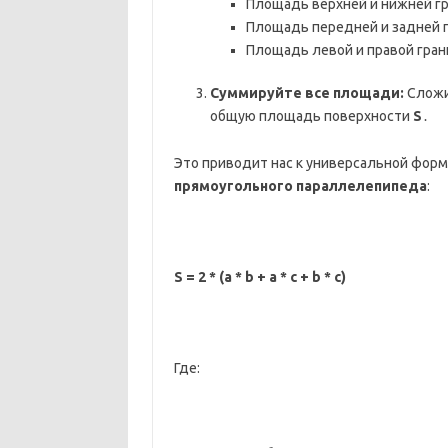
Площадь верхней и нижней гр
Площадь передней и задней 
Площадь левой и правой гран
Суммируйте все площади:
Сложит
общую площадь поверхности
S
․
Это приводит нас к универсальной фор
прямоугольного параллелепипеда
:
S = 2 * (a * b + a * c + b * c)
Где: