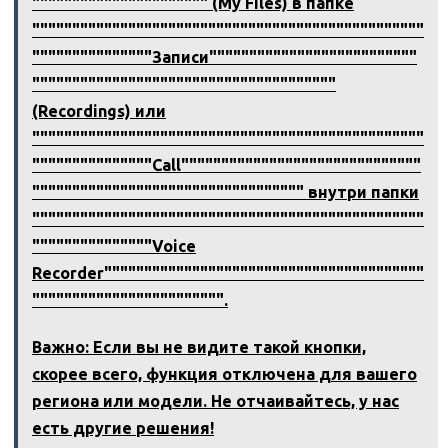
"""""""""""""""""""""" (My Files) в папке
"""""""""""""""""""""""""""""""""""""""""""""""""
"""""""""""""""Записи""""""""""""""""""""""""""
""""""""""""""""""""""""""""""""""""""
(Recordings) или
"""""""""""""""""""""""""""""""""""""""""""""""""
"""""""""""""""Call""""""""""""""""""""""""""""""
"""""""""""""""""""""""""""""""""" внутри папки
"""""""""""""""""""""""""""""""""""""""""""""""""
"""""""""""""""Voice
Recorder""""""""""""""""""""""""""""""""""""""""
"""""""""""""""""""""""".
Важно: Если вы не видите такой кнопки,
скорее всего, функция отключена для вашего
региона или модели. Не отчаивайтесь, у нас
есть другие решения!