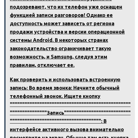
подозревают, что их телефон уже оснащен
функцией записи разговоров! Однако ее
доступность может зависеть от региона
продажи устройства и версии операционной
системы Android. В некоторых странах
законодательство ограничивает такую
возможность, и Samsung, следуя этим
правилам, отключает ее.
Как проверить и использовать встроенную
запись: Во время звонка: Начните обычный
телефонный звонок. Ищите кнопку
"""""""""""""""""""""""""""""""""""""""""""""""""
"""""""""""""""Запись"""""""""""""""""""""""""""
""""""""""""""""""""""""""""""""""""": В
интерфейсе активного вызова внимательно
посмотрите на экран. Обычно там есть кнопка