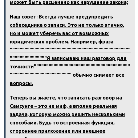
может быть расценено как нарушение закона;
Наш совет: Всегда лучше предупредить
собеседника о записи. Это не только этично,
но и может уберечь вас от возможных
юридических проблем. Например, фраза
"""""""""""""""""""""""""""""""""""""""""""""""""
"""""""""""""""Я записываю наш разговор для
точности"""""""""""""""""""""""""""""""""""""""
""""""""""""""""""""""""" обычно снимает все
вопросы.
Теперь вы знаете, что записать разговор на
Самсунге – это не миф, а вполне реальная
задача, которую можно решить несколькими
способами. Будь то встроенная функция,
стороннее приложение или внешнее