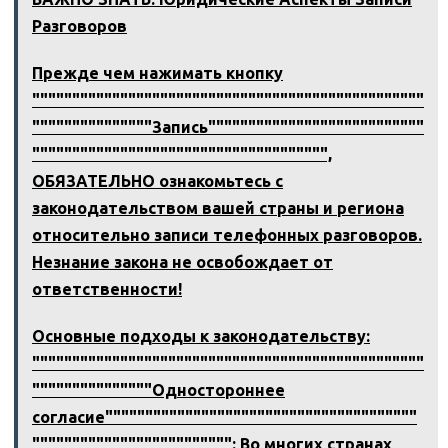
Разговоров
Прежде чем нажимать кнопку
"""""""""""""""""""""""""""""""""""""""""""""""""
"""""""""""""""Запись"""""""""""""""""""""""""""
""""""""""""""""""""""""""""""""""""",
ОБЯЗАТЕЛЬНО ознакомьтесь с
законодательством вашей страны и региона
относительно записи телефонных разговоров.
Незнание закона не освобождает от
ответственности!
Основные подходы к законодательству:
"""""""""""""""""""""""""""""""""""""""""""""""""
"""""""""""""""Одностороннее
согласие"""""""""""""""""""""""""""""""""""""""
""""""""""""""""""""""""": Во многих странах