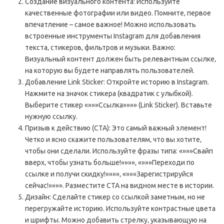
Создание визуального контента: Используйте
качественные фотографии или видео. Помните‚ первое
впечатление – самое важное! Можно использовать
встроенные инструменты Instagram для добавления
текста‚ стикеров‚ фильтров и музыки. Важно:
Визуальный контент должен быть релевантным ссылке‚
на которую вы будете направлять пользователей.
Добавление Link Sticker: Откройте историю в Instagram.
Нажмите на значок стикера (квадратик с улыбкой).
Выберите стикер «»»»Ссылка»»»» (Link Sticker). Вставьте
нужную ссылку.
Призыв к действию (CTA): Это самый важный элемент!
Четко и ясно скажите пользователям‚ что вы хотите‚
чтобы они сделали. Используйте фразы типа: «»»»Свайп
вверх‚ чтобы узнать больше!»»»»‚ «»»»Переходи по
ссылке и получи скидку!»»»»‚ «»»»Зарегистрируйся
сейчас!»»»». Разместите CTA на видном месте в истории.
Дизайн: Сделайте стикер со ссылкой заметным‚ но не
перегружайте историю. Используйте контрастные цвета
и шрифты. Можно добавить стрелку‚ указывающую на