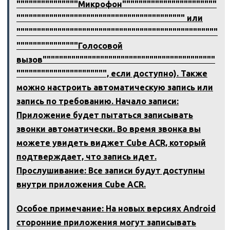
"""""""""""""""Микрофон"""""""""""""""""""""""
""""""""""""""""""""""""""""""""""""""""" или
"""""""""""""""""""""""""""""""""""""""""""""""""
"""""""""""""""Голосовой
вызов""""""""""""""""""""""""""""""""""""""""""
"""""""""""""""""""""", если доступно). Также
можно настроить автоматическую запись или
запись по требованию. Начало записи:
Приложение будет пытаться записывать
звонки автоматически. Во время звонка вы
можете увидеть виджет Cube ACR, который
подтверждает, что запись идет.
Прослушивание: Все записи будут доступны
внутри приложения Cube ACR.
Особое примечание: На новых версиях Android
сторонние приложения могут записывать