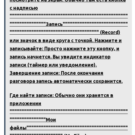
с надписью
"""""""""""""""""""""""""""""""""""""""""""""""""
"""""""""""""""Запись"""""""""""""""""""""""""""
""""""""""""""""""""""""""""""""""""" (Record)
или значок в виде круга с точкой. Нажмите и
записывайте: Просто нажмите эту кнопку, и
запись начнется. Вы увидите индикатор
записи (таймер или уведомление).
Завершение записи: После окончания
разговора запись автоматически сохранится.
Где найти записи: Обычно они хранятся в
приложении
"""""""""""""""""""""""""""""""""""""""""""""""""
"""""""""""""""Мои
файлы""""""""""""""""""""""""""""""""""""""""""