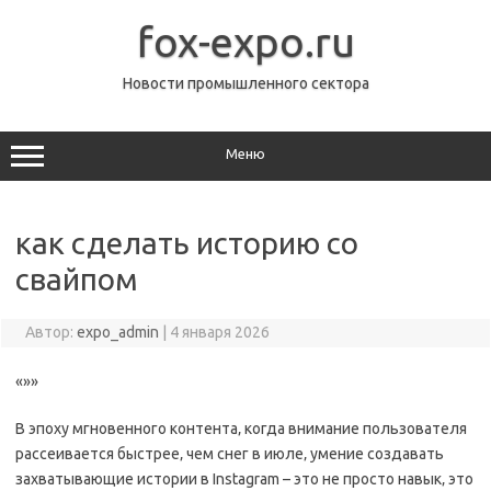
Перейти
к
fox-expo.ru
содержимому
Новости промышленного сектора
Меню
как сделать историю со
свайпом
Автор:
expo_admin
|
4 января 2026
«»»
В эпоху мгновенного контента‚ когда внимание пользователя
рассеивается быстрее‚ чем снег в июле‚ умение создавать
захватывающие истории в Instagram – это не просто навык‚ это