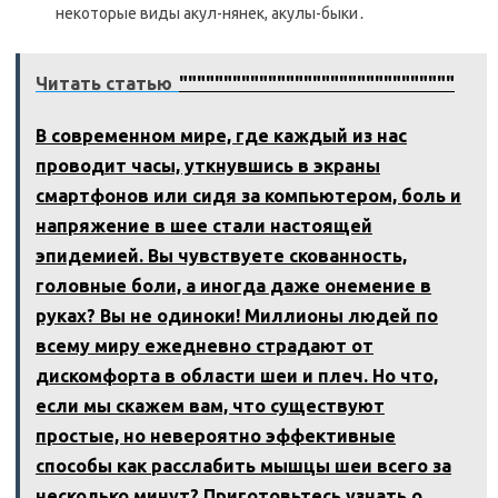
некоторые виды акул-нянек, акулы-быки․
Читать статью
"""""""""""""""""""""""""""""""
В современном мире, где каждый из нас
проводит часы, уткнувшись в экраны
смартфонов или сидя за компьютером, боль и
напряжение в шее стали настоящей
эпидемией. Вы чувствуете скованность,
головные боли, а иногда даже онемение в
руках? Вы не одиноки! Миллионы людей по
всему миру ежедневно страдают от
дискомфорта в области шеи и плеч. Но что,
если мы скажем вам, что существуют
простые, но невероятно эффективные
способы как расслабить мышцы шеи всего за
несколько минут? Приготовьтесь узнать о