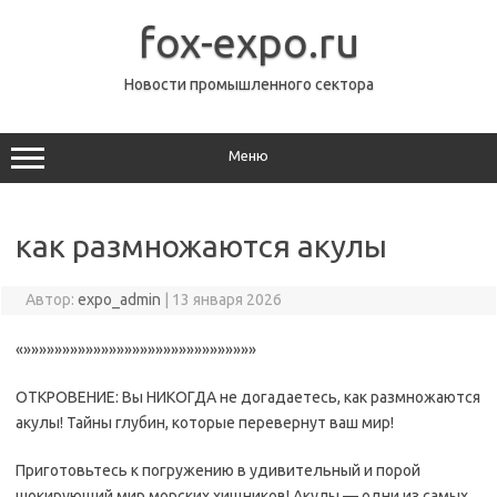
Перейти
к
fox-expo.ru
содержимому
Новости промышленного сектора
Меню
как размножаются акулы
Автор:
expo_admin
|
13 января 2026
«»»»»»»»»»»»»»»»»»»»»»»»»»»»»»»
ОТКРОВЕНИЕ: Вы НИКОГДА не догадаетесь, как размножаются
акулы! Тайны глубин, которые перевернут ваш мир!
Приготовьтесь к погружению в удивительный и порой
шокирующий мир морских хищников! Акулы — одни из самых