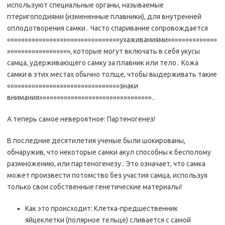
используют специальные органы, называемые
птеригоподиями (измененные плавники), для внутренней
оплодотворения самки․ Часто спаривание сопровождается
«»»»»»»»»»»»»»»»»»»»»»»»»»»»»»»»ухаживаниями»»»»»»»»»»»»»»
»»»»»»»»»»»»»»»»»», которые могут включать в себя укусы
самца, удерживающего самку за плавник или тело․ Кожа
самки в этих местах обычно толще, чтобы выдерживать такие
«»»»»»»»»»»»»»»»»»»»»»»»»»»»»»»»знаки
внимания»»»»»»»»»»»»»»»»»»»»»»»»»»»»»»»»․
А теперь самое невероятное: Партеногенез!
В последние десятилетия ученые были шокированы,
обнаружив, что некоторые самки акул способны к бесполому
размножению, или партеногенезу․ Это означает, что самка
может произвести потомство без участия самца, используя
только свои собственные генетические материалы!
Как это происходит: Клетка-предшественник
яйцеклетки (полярное тельце) сливается с самой