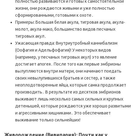
полностью развиваются и готовы к самостоятельной
жизни, они рождаются живыми и уже полностью
сформированными, готовыми к охоте․
Примеры: Большая белая акула, тигровая акула, акула-
молот, акула-мако, большинство видов песчаных
тигровых акул․
Ужасающая правда: Внутриутробный каннибализм
(Оофагия и Адельфофагия)! У некоторых видов
(например, у песчаных тигровых акул) это явление
достигает апогея․ После того как первые эмбрионы
вылупляются внутри матери, они начинают поедать
своих невылупившихся братьев и сестер, а также
неоплодотворенные яйца, которые самка продолжает
производить․ В результате из десятков эмбрионов
выживают лишь несколько самых сильных и крупных
детенышей, которые рождаются уже хорошо развитыми
и агрессивными хищниками․ Это обеспечивает
выживание только сильнейших!
Живорождение (Вивипария): Почти как у