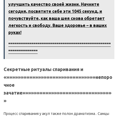
улучшить качество своей жизни. Начните
сегодня, посвятите себе эти 1045 секунд, и
почувствуйте, как ваша шея снова обретает
легкость и свободу. Ваше здоровье – в ваших
руках!
"""""""""""""""""""""""""""""""""""""""""""""""""
""""""""""""""
Секретные ритуалы спаривания и
«»»»»»»»»»»»»»»»»»»»»»»»»»»»»»»»непоро
чное
зачатие»»»»»»»»»»»»»»»»»»»»»»»»»»»»»»»
»
Процесс спаривания у акул также полон драматизма․ Самцы