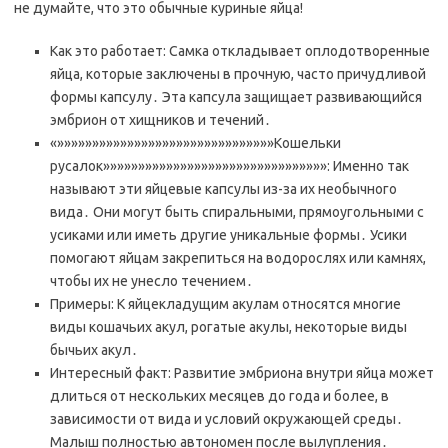
не думайте, что это обычные куриные яйца!
Как это работает: Самка откладывает оплодотворенные
яйца, которые заключены в прочную, часто причудливой
формы капсулу․ Эта капсула защищает развивающийся
эмбрион от хищников и течений․
«»»»»»»»»»»»»»»»»»»»»»»»»»»»»»»»Кошельки
русалок»»»»»»»»»»»»»»»»»»»»»»»»»»»»»»»»: Именно так
называют эти яйцевые капсулы из-за их необычного
вида․ Они могут быть спиральными, прямоугольными с
усиками или иметь другие уникальные формы․ Усики
помогают яйцам закрепиться на водорослях или камнях,
чтобы их не унесло течением․
Примеры: К яйцекладущим акулам относятся многие
виды кошачьих акул, рогатые акулы, некоторые виды
бычьих акул․
Интересный факт: Развитие эмбриона внутри яйца может
длиться от нескольких месяцев до года и более, в
зависимости от вида и условий окружающей среды․
Малыш полностью автономен после вылупления․