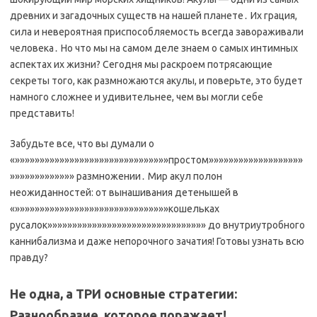
древних и загадочных существ на нашей планете․ Их грация,
сила и невероятная приспособляемость всегда завораживали
человека․ Но что мы на самом деле знаем о самых интимных
аспектах их жизни? Сегодня мы раскроем потрясающие
секреты того, как размножаются акулы, и поверьте, это будет
намного сложнее и удивительнее, чем вы могли себе
представить!
Забудьте все, что вы думали о
«»»»»»»»»»»»»»»»»»»»»»»»»»»»»»»»простом»»»»»»»»»»»»»»»»»»»
»»»»»»»»»»»»» размножении․ Мир акул полон
неожиданностей: от вынашивания детенышей в
«»»»»»»»»»»»»»»»»»»»»»»»»»»»»»»»кошельках
русалок»»»»»»»»»»»»»»»»»»»»»»»»»»»»»»»» до внутриутробного
каннибализма и даже непорочного зачатия! Готовы узнать всю
правду?
Не одна, а ТРИ основные стратегии:
Разнообразие, которое поражает!