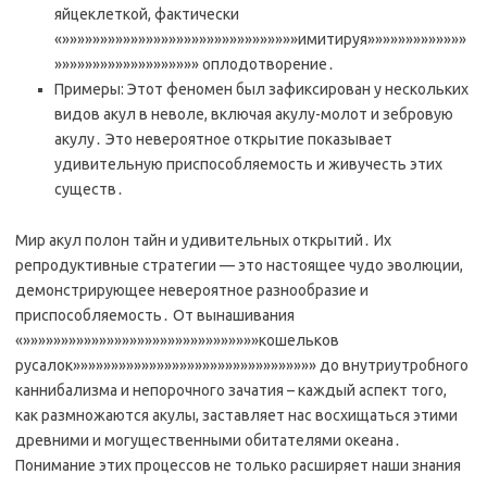
яйцеклеткой, фактически
«»»»»»»»»»»»»»»»»»»»»»»»»»»»»»»»имитируя»»»»»»»»»»»»»
»»»»»»»»»»»»»»»»»»» оплодотворение․
Примеры: Этот феномен был зафиксирован у нескольких
видов акул в неволе, включая акулу-молот и зебровую
акулу․ Это невероятное открытие показывает
удивительную приспособляемость и живучесть этих
существ․
Мир акул полон тайн и удивительных открытий․ Их
репродуктивные стратегии — это настоящее чудо эволюции,
демонстрирующее невероятное разнообразие и
приспособляемость․ От вынашивания
«»»»»»»»»»»»»»»»»»»»»»»»»»»»»»»»кошельков
русалок»»»»»»»»»»»»»»»»»»»»»»»»»»»»»»»» до внутриутробного
каннибализма и непорочного зачатия – каждый аспект того,
как размножаются акулы, заставляет нас восхищаться этими
древними и могущественными обитателями океана․
Понимание этих процессов не только расширяет наши знания