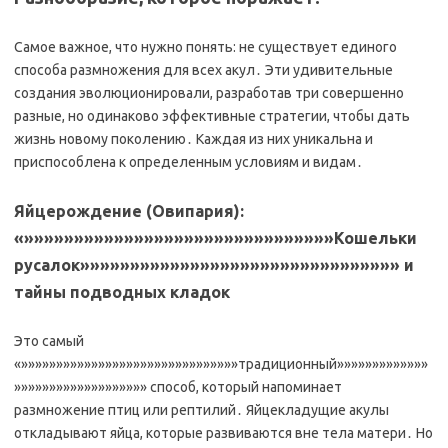
Самое важное, что нужно понять: не существует единого
способа размножения для всех акул․ Эти удивительные
создания эволюционировали, разработав три совершенно
разные, но одинаково эффективные стратегии, чтобы дать
жизнь новому поколению․ Каждая из них уникальна и
приспособлена к определенным условиям и видам․
Яйцерождение (Овипария):
«»»»»»»»»»»»»»»»»»»»»»»»»»»»»»»»Кошельки
русалок»»»»»»»»»»»»»»»»»»»»»»»»»»»»»»»» и
тайны подводных кладок
Это самый
«»»»»»»»»»»»»»»»»»»»»»»»»»»»»»»»традиционный»»»»»»»»»»»»»
»»»»»»»»»»»»»»»»»»» способ, который напоминает
размножение птиц или рептилий․ Яйцекладущие акулы
откладывают яйца, которые развиваются вне тела матери․ Но