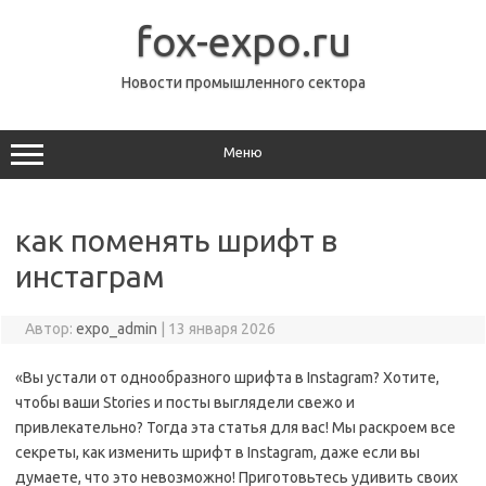
Перейти
к
fox-expo.ru
содержимому
Новости промышленного сектора
Меню
как поменять шрифт в
инстаграм
Автор:
expo_admin
|
13 января 2026
«Вы устали от однообразного шрифта в Instagram? Хотите,
чтобы ваши Stories и посты выглядели свежо и
привлекательно? Тогда эта статья для вас! Мы раскроем все
секреты, как изменить шрифт в Instagram, даже если вы
думаете, что это невозможно! Приготовьтесь удивить своих