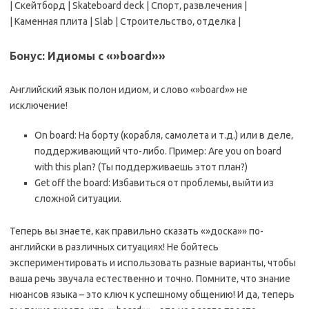
| Скейтборд | Skateboard deck | Спорт‚ развлечения |
| Каменная плита | Slab | Строительство‚ отделка |
Бонус: Идиомы с «»board»»
Английский язык полон идиом‚ и слово «»board»» не
исключение!
On board: На борту (корабля‚ самолета и т.д.) или в деле‚
поддерживающий что-либо. Пример: Are you on board
with this plan? (Ты поддерживаешь этот план?)
Get off the board: Избавиться от проблемы‚ выйти из
сложной ситуации.
Теперь вы знаете‚ как правильно сказать «»доска»» по-
английски в различных ситуациях! Не бойтесь
экспериментировать и использовать разные варианты‚ чтобы
ваша речь звучала естественно и точно. Помните‚ что знание
нюансов языка – это ключ к успешному общению! И да‚ теперь