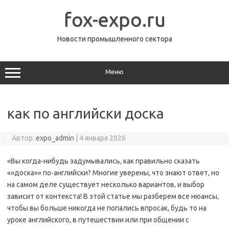
Перейти
к
fox-expo.ru
содержимому
Новости промышленного сектора
Меню
как по английски доска
Автор:
expo_admin
|
4 января 2026
«Вы когда-нибудь задумывались‚ как правильно сказать
«»доска»» по-английски? Многие уверены‚ что знают ответ‚ но
на самом деле существует несколько вариантов‚ и выбор
зависит от контекста! В этой статье мы разберем все нюансы‚
чтобы вы больше никогда не попались впросак‚ будь то на
уроке английского‚ в путешествии или при общении с