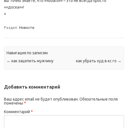
вы точно знаете‚ что «»board»» – это не всегда просто
«»доска»»!
«
Раздел:
Новости
Навигация по записям
←
как зацепить мужчину
как убрать худ в кс го
→
Добавить комментарий
Ваш адрес email не будет опубликован.
Обязательные поля
помечены
*
Комментарий
*