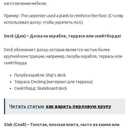
изготовления мебели.
Пример: The carpenter used a plank to reinforce the floor. (Столяр
использовал доску‚ чтобы укрепить пол.)
Deck (Дек) – Доска на корабле‚ террасе или скейтборде!
Deck обозначает доску‚ которая является частью более
крупной конструкции‚ например‚ палубы корабля‚ террасы или
скейтборда.
Палуба корабля: Ship’s deck
Терраса: Decking (материал для террасы)
Скейтборд: Skateboard deck
Читать статью
как варить перловую крупу
Slab (Слаб) – Толстая‚ плоская плита‚ часто из камня или