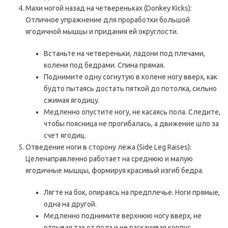
Махи ногой назад на четвереньках (Donkey Kicks):
Отличное упражнение для проработки большой
ягодичной мышцы и придания ей округлости.
Встаньте на четвереньки, ладони под плечами,
колени под бедрами. Спина прямая.
Поднимите одну согнутую в колене ногу вверх, как
будто пытаясь достать пяткой до потолка, сильно
сжимая ягодицу.
Медленно опустите ногу, не касаясь пола. Следите,
чтобы поясница не прогибалась, а движение шло за
счет ягодиц.
Отведение ноги в сторону лежа (Side Leg Raises):
Целенаправленно работает на среднюю и малую
ягодичные мышцы, формируя красивый изгиб бедра.
Лягте на бок, опираясь на предплечье. Ноги прямые,
одна на другой.
Медленно поднимите верхнюю ногу вверх, не
отрывая таз от пола и не раскачивая корпус.