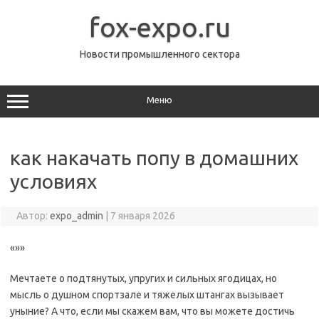
Перейти
к
fox-expo.ru
содержимому
Новости промышленного сектора
Меню
как накачать попу в домашних
условиях
Автор:
expo_admin
|
7 января 2026
«»»
Мечтаете о подтянутых, упругих и сильных ягодицах, но
мысль о душном спортзале и тяжелых штангах вызывает
уныние? А что, если мы скажем вам, что вы можете достичь