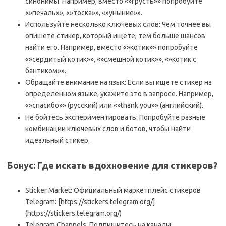
синонимы. Например, вместо «»грусть»» попробуйте
«»печаль»», «»тоска»», «»уныние»».
Используйте несколько ключевых слов: Чем точнее вы
опишете стикер, который ищете, тем больше шансов
найти его. Например, вместо «»котик»» попробуйте
«»сердитый котик»», «»смешной котик»», «»котик с
бантиком»».
Обращайте внимание на язык: Если вы ищете стикер на
определенном языке, укажите это в запросе. Например,
«»спасибо»» (русский) или «»thank you»» (английский).
Не бойтесь экспериментировать: Попробуйте разные
комбинации ключевых слов и ботов, чтобы найти
идеальный стикер.
Бонус: Где искать вдохновение для стикеров?
Sticker Market: Официальный маркетплейс стикеров
Telegram: [https://stickers.telegram.org/]
(https://stickers.telegram.org/)
Telegram Channels: Подпишитесь на каналы,