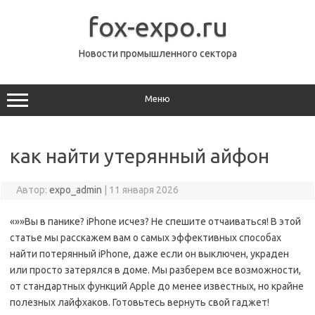
Перейти
к
fox-expo.ru
содержимому
Новости промышленного сектора
Меню
как найти утерянный айфон
Автор:
expo_admin
|
11 января 2026
«»»Вы в панике? iPhone исчез? Не спешите отчаиваться! В этой
статье мы расскажем вам о самых эффективных способах
найти потерянный iPhone, даже если он выключен, украден
или просто затерялся в доме. Мы разберем все возможности,
от стандартных функций Apple до менее известных, но крайне
полезных лайфхаков. Готовьтесь вернуть свой гаджет!