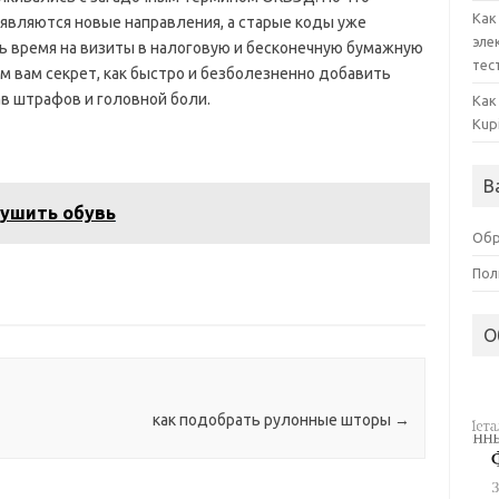
Как
оявляются новые направления, а старые коды уже
эле
ь время на визиты в налоговую и бесконечную бумажную
тес
м вам секрет, как быстро и безболезненно добавить
в штрафов и головной боли.
Как
Kup
В
сушить обувь
Обр
Пол
О
как подобрать рулонные шторы
→