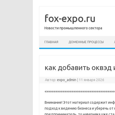
Перейти
к
содержимому
fox-expo.ru
Новости промышленного сектора
ГЛАВНАЯ
ДОМЕННЫЕ ПРОЦЕССЫ
как добавить оквэд 
Автор:
expo_admin
|
11 января 2026
«»»»»»»»»»»»»»»»»»»»»»»»»»»»»»»»»»»»»»»
Внимание! Этот материал содержит инф
подход к ведению бизнеса и уберечь от
предприниматель, то наверняка уже ста