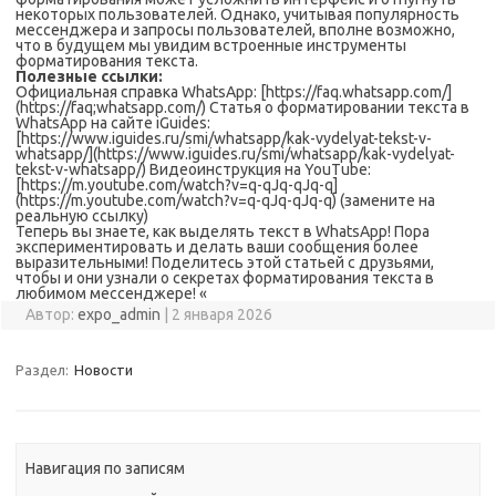
некоторых пользователей. Однако, учитывая популярность
мессенджера и запросы пользователей, вполне возможно,
что в будущем мы увидим встроенные инструменты
форматирования текста.
Полезные ссылки:
Официальная справка WhatsApp: [https://faq.whatsapp.com/]
(https://faq;whatsapp.com/) Статья о форматировании текста в
WhatsApp на сайте iGuides:
[https://www.iguides.ru/smi/whatsapp/kak-vydelyat-tekst-v-
whatsapp/](https://www.iguides.ru/smi/whatsapp/kak-vydelyat-
tekst-v-whatsapp/) Видеоинструкция на YouTube:
[https://m.youtube.com/watch?v=q-qJq-qJq-q]
(https://m.youtube.com/watch?v=q-qJq-qJq-q) (замените на
реальную ссылку)
Теперь вы знаете, как выделять текст в WhatsApp! Пора
экспериментировать и делать ваши сообщения более
выразительными! Поделитесь этой статьей с друзьями,
чтобы и они узнали о секретах форматирования текста в
любимом мессенджере! «
Автор:
expo_admin
|
2 января 2026
Раздел:
Новости
Навигация по записям