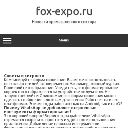
Перейти
к
fox-expo.ru
содержимому
Новости промышленного сектора
Меню
Советы и хитрости
Комбинируйте форматирование: Вы можете использовать
несколько стилей одновременно. Например, жирный курсив.
Проверяйте отображение: Убедитесь, что форматирование
корректно отображается на устройстве получателя. Не
злоупотребляйте: Слишком много форматирования может
сделать сообщение сложным для чтения. Работает на всех
платформах: Эти методы работают как на Android, так и на iOS.
Почему WhatsApp не добавляет встроенные
инструменты форматирования?
Это хороший вопрос! Вероятно, разработчики WhatsApp
стремятся сохранить простоту и удобство использования
приложения. Добавление сложных инструментов
форматирования может усложнить интерфейс и отпугнуть