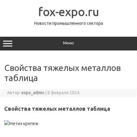
Перейти
к
fox-expo.ru
содержимому
Новости промышленного сектора
Меню
Свойства тяжелых металлов
таблица
Автор:
expo_admin
|
8 февраля 2024
Свойства тяжелых металлов таблица