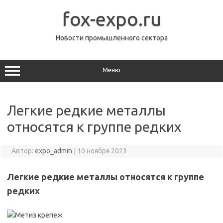
Перейти
к
fox-expo.ru
содержимому
Новости промышленного сектора
Меню
Легкие редкие металлы
относятся к группе редких
Автор:
expo_admin
|
10 ноября 2023
Легкие редкие металлы относятся к группе
редких