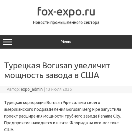
Перейти
к
fox-expo.ru
содержимому
Новости промышленного сектора
Меню
Турецкая Borusan увеличит
мощность завода в США
Автор:
expo_admin
|
13 июля 2025
Турецкая корпорация Borusan Pipe силами своего
американского подразделения Borusan Berg Pipe запустила
проект расширения мощности трубного завода Panama City.
Предприятие находится в штате Флорида на юго-востоке
США.