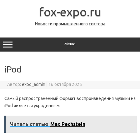
Перейти
к
fox-expo.ru
содержимому
Новости промышленного сектора
Меню
iPod
Автор:
expo_admin
|
16 октября 2025
Самый распространенный формат воспроизведения музыки на
iPod является украденным.
Читать статью
Max Pechstein