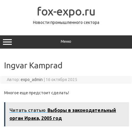
Перейти
к
fox-expo.ru
содержимому
Новости промышленного сектора
Меню
Ingvar Kamprad
Автор:
expo_admin
|
16 октября 2025
Многое еще предстоит сделать!
Читать статью
Выборы в законодательный
орган Ирака, 2005 год