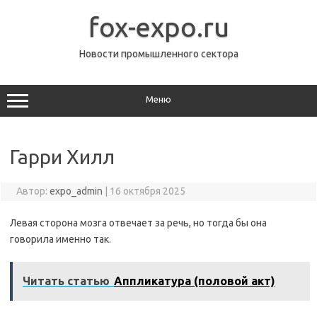
Перейти
к
fox-expo.ru
содержимому
Новости промышленного сектора
Меню
Гарри Хилл
Автор:
expo_admin
|
16 октября 2025
Левая сторона мозга отвечает за речь, но тогда бы она
говорила именно так.
Читать статью
Аппликатура (половой акт)