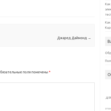
Как
эле
тес
Как
Kup
Джаред Даймонд
→
В
Обр
Пол
бязательные поля помечены
*
О