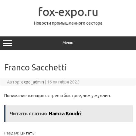
Перейти
к
fox-expo.ru
содержимому
Новости промышленного сектора
Меню
Franco Sacchetti
Автор:
expo_admin
|
16 октября 2025
Понимание женщин острее и быстрее, чем у мужчин.
Читать статью
Hamza Koudri
Раздел:
Цитаты