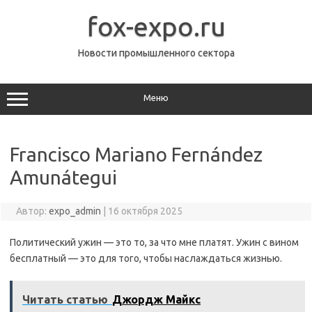
Перейти
к
fox-expo.ru
содержимому
Новости промышленного сектора
Меню
Francisco Mariano Fernández
Amunátegui
Автор:
expo_admin
|
16 октября 2025
Политический ужин — это то, за что мне платят. Ужин с вином
бесплатный — это для того, чтобы наслаждаться жизнью.
Читать статью
Джордж Майкс