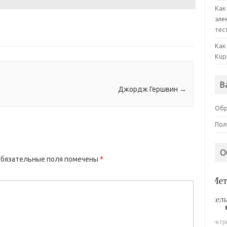
Как
эле
тес
Как
Kup
В
Джордж Гершвин
→
Обр
Пол
О
бязательные поля помечены
*