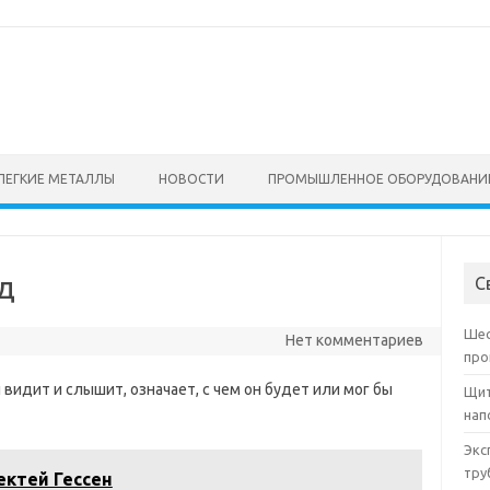
ЛЕГКИЕ МЕТАЛЛЫ
НОВОСТИ
ПРОМЫШЛЕННОЕ ОБОРУДОВАНИ
д
С
Шес
Нет комментариев
про
 видит и слышит, означает, с чем он будет или мог бы
Щит
нап
Экс
тру
ктей Гессен