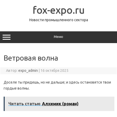
Перейти
к
fox-expo.ru
содержимому
Новости промышленного сектора
Меню
Ветровая волна
Автор:
expo_admin
|
16 октября 2025
Доселе ты придешь, но не дальше; и здесь остановятся твои
гордые волны.
Читать статью
Алхимик (роман)