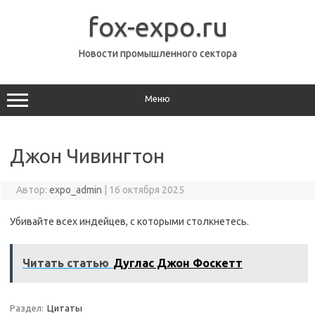
Перейти
к
fox-expo.ru
содержимому
Новости промышленного сектора
Меню
Джон Чивингтон
Автор:
expo_admin
|
16 октября 2025
Убивайте всех индейцев, с которыми столкнетесь.
Читать статью
Дуглас Джон Фоскетт
Раздел:
Цитаты