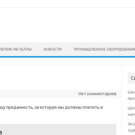
ЛЕГКИЕ МЕТАЛЛЫ
НОВОСТИ
ПРОМЫШЛЕННОЕ ОБОРУДОВАНИ
С
Шес
Нет комментариев
про
шу преданность, за которую мы должны платить и
Щит
нап
Экс
тру
n