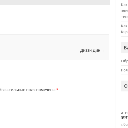
Как
эле
тес
Как
Kup
В
Диззи Дин
→
Обр
Пол
О
бязательные поля помечены
*