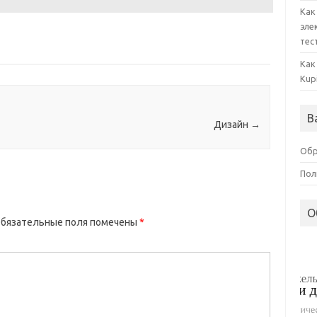
Как
эле
тес
Как
Kup
В
Дизайн
→
Обр
Пол
О
бязательные поля помечены
*