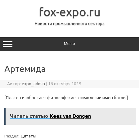
Перейти
к
fox-expo.ru
содержимому
Новости промышленного сектора
Меню
Артемида
Автор:
expo_admin
|
16 октября 2025
[Платон изобретает философские этимологии имен богов:]
Читать статью
Kees van Dongen
Раздел:
Цитаты