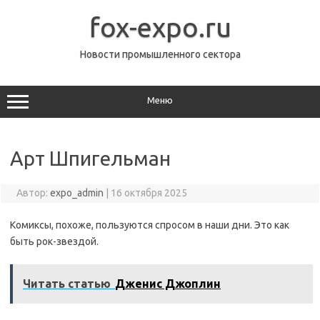
Перейти
к
fox-expo.ru
содержимому
Новости промышленного сектора
Меню
Арт Шпигельман
Автор:
expo_admin
|
16 октября 2025
Комиксы, похоже, пользуются спросом в наши дни. Это как
быть рок-звездой.
Читать статью
Дженис Джоплин