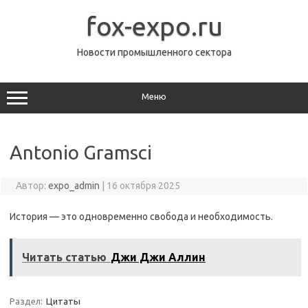
Перейти
к
fox-expo.ru
содержимому
Новости промышленного сектора
Меню
Antonio Gramsci
Автор:
expo_admin
|
16 октября 2025
История — это одновременно свобода и необходимость.
Читать статью
Джи Джи Аллин
Раздел:
Цитаты