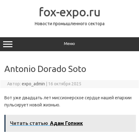
Перейти
к
fox-expo.ru
содержимому
Новости промышленного сектора
Меню
Antonio Dorado Soto
Автор:
expo_admin
|
16 октября 2025
Вот уже двадцать лет миссионерское сердце нашей епархии
пульсирует новой жизнью.
Читать статью
Адам Гопник