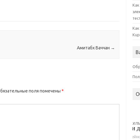
Как
эле
тес
Как
Kup
Амитабх Баччан
→
В
Обр
Пол
бязательные поля помечены
*
О