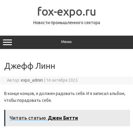
Перейти
к
fox-expo.ru
содержимому
Новости промышленного сектора
Меню
Джефф Линн
Автор:
expo_admin
|
16 октября 2025
В конце концов, я должен радовать себя. И я записал альбом,
чтобы порадовать себя.
Читать статью
Джен Битти