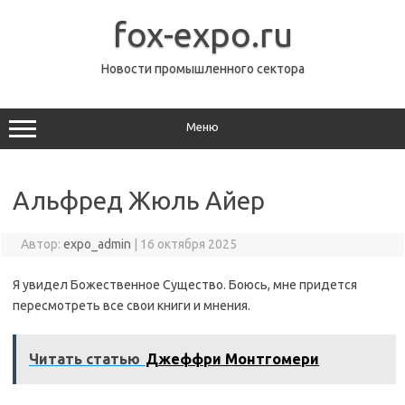
Перейти
к
fox-expo.ru
содержимому
Новости промышленного сектора
Меню
Альфред Жюль Айер
Автор:
expo_admin
|
16 октября 2025
Я увидел Божественное Существо. Боюсь, мне придется
пересмотреть все свои книги и мнения.
Читать статью
Джеффри Монтгомери