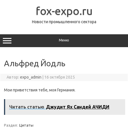
Перейти
к
fox-expo.ru
содержимому
Новости промышленного сектора
Меню
Альфред Йодль
Автор:
expo_admin
|
16 октября 2025
Мои приветствия тебе, моя Германия.
Читать статью
Джудит Ях Сандей АЧИДИ
Раздел:
Цитаты