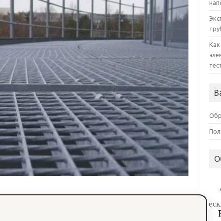
нап
Экс
тру
Как
эле
тес
В
Обр
Пол
О