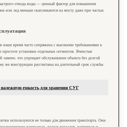
быстрого отвода воды — ценный фактор для повышения
ужи или лед меньше скапливаются на мосту даже при частых
сплуатация
в наше время часто сопряжена с высокими требованиями к
 простоте установки отдельных сегментов. Ячеистые
й замене, что упрощает обслуживание объекта без долгой
му же конструкции рассчитаны на длительный срок службы
 надежную емкость для хранения СУГ
шетки используются не только для движения транспорта. Они
ехнологических площадках, холлах вокзалов, парковках и