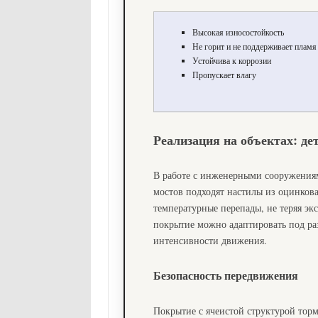
Высокая износостойкость
Не горит и не поддерживает пламя
Устойчива к коррозии
Пропускает влагу
Реализация на объектах: де
В работе с инженерными сооружениям
мостов подходят настилы из оцинко
температурные перепады, не теряя эк
покрытие можно адаптировать под раз
интенсивности движения.
Безопасность передвижения
Покрытие с ячеистой структурой торм