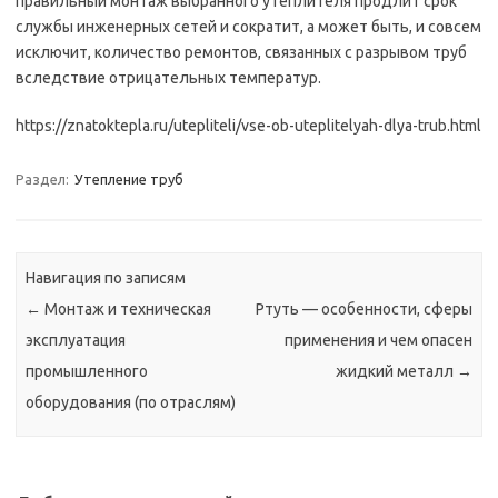
правильный монтаж выбранного утеплителя продлит срок
службы инженерных сетей и сократит, а может быть, и совсем
исключит, количество ремонтов, связанных с разрывом труб
вследствие отрицательных температур.
https://znatoktepla.ru/utepliteli/vse-ob-uteplitelyah-dlya-trub.html
Раздел:
Утепление труб
Навигация по записям
←
Монтаж и техническая
Ртуть — особенности, сферы
эксплуатация
применения и чем опасен
промышленного
жидкий металл
→
оборудования (по отраслям)