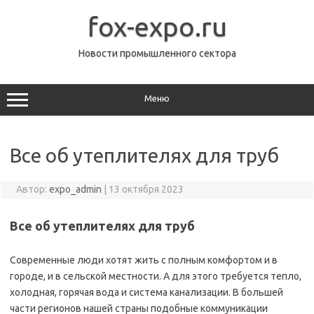
Перейти
к
fox-expo.ru
содержимому
Новости промышленного сектора
Меню
Все об утеплителях для труб
Автор:
expo_admin
|
13 октября 2023
Все об утеплителях для труб
Современные люди хотят жить с полным комфортом и в
городе, и в сельской местности. А для этого требуется тепло,
холодная, горячая вода и система канализации. В большей
части регионов нашей страны подобные коммуникации