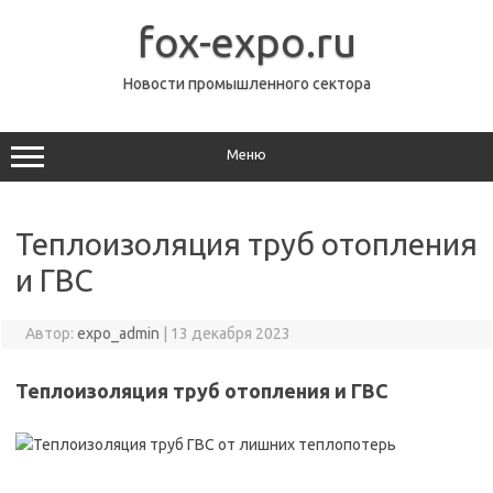
Перейти
к
fox-expo.ru
содержимому
Новости промышленного сектора
Меню
Теплоизоляция труб отопления
и ГВС
Автор:
expo_admin
|
13 декабря 2023
Теплоизоляция труб отопления и ГВС