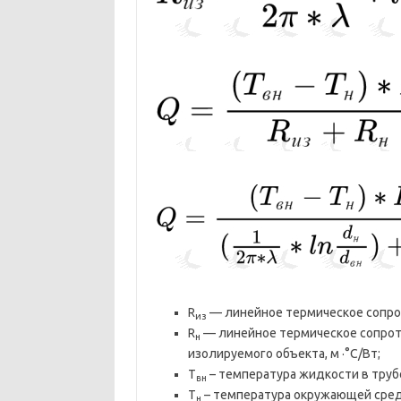
R
— линейное термическое сопрот
из
R
— линейное термическое сопрот
н
изолируемого объекта, м ·°С/Вт;
T
– температура жидкости в труб
вн
T
– температура окружающей среды
н