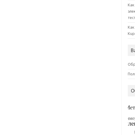
Как
эле
тес
Как
Kup
В
Обр
Пол
О