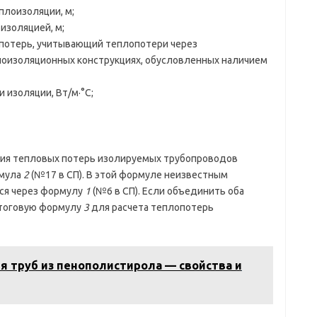
плоизоляции, м;
изоляцией, м;
потерь, учитывающий теплопотери через
оизоляционных конструкциях, обусловленных наличием
 изоляции, Вт/м·°С;
ния тепловых потерь изолируемых трубопроводов
рмула
2
(№17 в СП). В этой формуле неизвестным
тся через формулу
1
(№6 в СП). Если объединить оба
итоговую формулу
3
для расчета теплопотерь
я труб из пенополистирола — свойства и