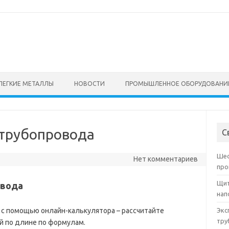
ЛЕГКИЕ МЕТАЛЛЫ
НОВОСТИ
ПРОМЫШЛЕННОЕ ОБОРУДОВАНИ
 трубопровода
С
Шес
Нет комментариев
про
Щит
овода
нап
 с помощью онлайн-калькулятора – рассчитайте
Экс
тру
й по длине по формулам.