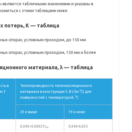
являются табличными значениями и указаны в
комиться с этими таблицами ниже.
 потерь, K — таблица
ных опорах, условным проходом, до 150 мм
ых опорах, условным проходом, 150 мм и более
ционного материала, λ — таблица
сть в
Теплопроводность теплоизоляционного
/м 3
материала в конструкции λ, Вт/(м·°С) для
поверхностей с температурой, °С
20 и выше
19 и ниже
0,045+0,00021t
0,044-0,035
m