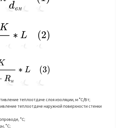
ивление теплоотдаче слоя изоляции, м·°С/Вт;
ивление теплоотдаче наружной поверхности стенки
опроводе, °С;
, °С;