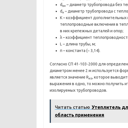
d
– диаметр трубопровода без те
вн
d
– диаметр трубопровода с тепло
н
K – коэффициент дополнительных 
теплопроводные включения в тепл
в них крепежных деталей и опор;
λ – коэффициент теплопроводности
L – длина трубы, м;
π – константа (~ 3,14).
Согласно СП 41-103-2000 для определе
диаметром менее 2 м используется фо
является значение R
, которое выводи
из
выражения в одно, то можно получить 
изолируемых трубопроводов.
Читать статью
Утеплитель дл
область применения