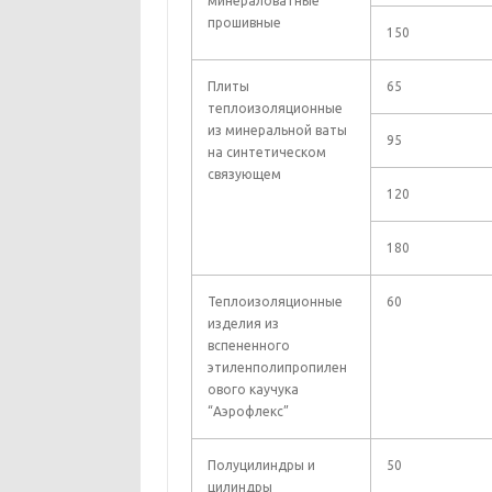
минераловатные
прошивные
150
Плиты
65
теплоизоляционные
из минеральной ваты
95
на синтетическом
связующем
120
180
Теплоизоляционные
60
изделия из
вспененного
этиленполипропилен
ового каучука
“Аэрофлекс”
Полуцилиндры и
50
цилиндры