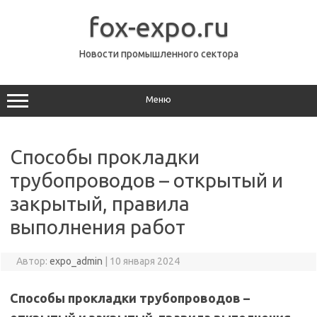
Перейти
к
fox-expo.ru
содержимому
Новости промышленного сектора
Меню
Способы прокладки
трубопроводов – открытый и
закрытый, правила
выполнения работ
Автор:
expo_admin
|
10 января 2024
Способы прокладки трубопроводов –