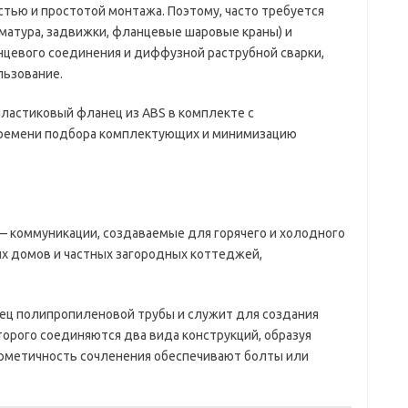
стью и простотой монтажа. Поэтому, часто требуется
матура, задвижки, фланцевые шаровые краны) и
цевого соединения и диффузной раструбной сварки,
льзование.
ластиковый фланец из ABS в комплекте с
ремени подбора комплектующих и минимизацию
— коммуникации, создаваемые для горячего и холодного
 домов и частных загородных коттеджей,
нец полипропиленовой трубы и служит для создания
орого соединяются два вида конструкций, образуя
ерметичность сочленения обеспечивают болты или