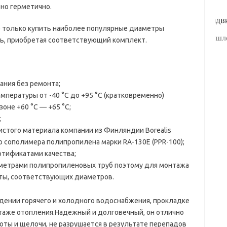
но герметично.
е только купить наиболее популярные диаметры
ить, приобретая соответствующий комплект.
ния без ремонта;
мпературы от -40 °С до +95 °С (кратковременно)
оне +60 °С — +65 °С;
;
истого материала компании из Финляндии Borealis
 сополимера полипропилена марки RA-130E (PPR-100);
тификатами качества;
метрами полипропиленовых труб поэтому для монтажа
ы, соответствующих диаметров.
дении горячего и холодного водоснабжения, прокладке
таже отопления.Надежный и долговечный, он отлично
оты и щелочи, не разрушается в результате перепадов