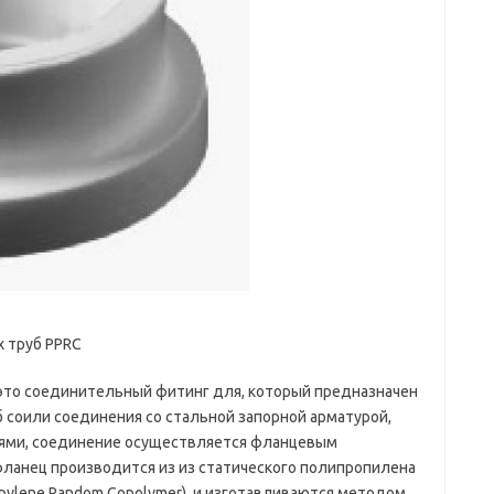
 труб PPRC
то соединительный фитинг для, который предназначен
соили соединения со стальной запорной арматурой,
лями, соединение осуществляется фланцевым
ланец производится из из статического полипропилена
opylene Random Copolymer), и изготавливаются методом