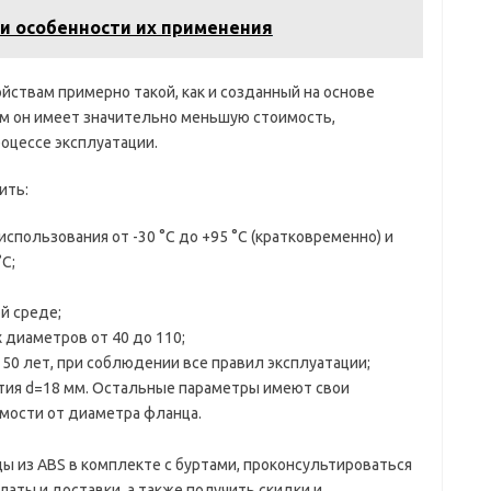
и особенности их применения
ствам примерно такой, как и созданный на основе
ом он имеет значительно меньшую стоимость,
оцессе эксплуатации.
ить:
пользования от -30 °С до +95 °С (кратковременно) и
C;
й среде;
 диаметров от 40 до 110;
50 лет, при соблюдении все правил эксплуатации;
тия d=18 мм. Остальные параметры имеют свои
мости от диаметра фланца.
ы из ABS в комплекте с буртами, проконсультироваться
аты и доставки, а также получить скидки и