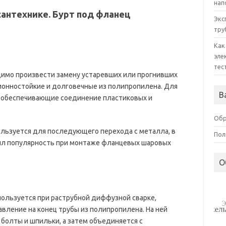
нап
сантехнике. Бурт под фланец
Экс
тру
Как
эле
тес
димо произвести замену устаревших или прогнивших
ионностойкие и долговечные из полипропилена. Для
В
, обеспечивающие соединение пластиковых и
Обр
льзуется для последующего перехода с металла, в
Пол
ил популярность при монтаже фланцевых шаровых
О
ользуется при раструбной диффузной сварке,
вление на конец трубы из полипропилена. На ней
болты и шпильки, а затем объединяется с