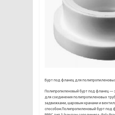
Бурт под фланец для полипропиленовых
Полипропиленовый бурт под фланец — э
для соединения полипропиленовых труб 
задвижками, шаровым кранами и венти
способом.Полипропиленовый бурт под ф
PPRC тип 3 (рандом сополимера -Poly Pr