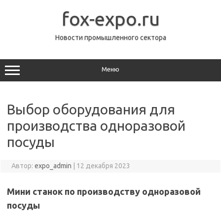
Перейти
к
fox-expo.ru
содержимому
Новости промышленного сектора
Меню
Выбор оборудования для
производства одноразовой
посуды
Автор:
expo_admin
|
12 декабря 2023
Мини станок по производству одноразовой
посуды